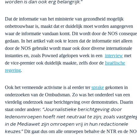
worden is dan ook erg belangrijk.
”
D
at de informatie van het ministerie van gezondheid mogelijk
onbetrouwbaar is
,
maakt dat er duidelijk moet worden aangegeven
waar de informatie vandaan komt. Dit wordt door de NOS conseque
gedaan. In het artikel valt ook te lezen dat de informatie niet alleen
d
oor de NOS gebruikt wordt maar ook door diverse internationale
instanties en, zoals
Powned
afgelopen week in een
interview
met
de
vice-premier
ook duidelijk maakte, zelfs door de
Israëlische
regering
.
Ook het
vermeende
activisme
is al eerder ter
sprake
gekomen in
onderzoeken van de Ombudsman.
Zo was het onderdeel van een
vierdelig
onderzoek naar berichtgeving over demonstraties
. Daarin
staat onder andere:
“Journalistieke berichtgeving door
ledenomroepen hoeft niet neutraal te zijn; zoals vastgele
in de Mediawet zijn omroepen vrij in hun redactionele
Dit gaat dus om alle omroepen behalve de NTR en de NO
keuzes.
”