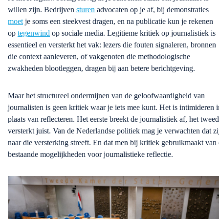
willen zijn. Bedrijven
sturen
advocaten op je af, bij demonstraties
moet
je soms een steekvest dragen, en na publicatie kun je rekenen
op
tegenwind
op
sociale media.
Legitieme kritiek op journalistiek is
essentieel en versterkt het vak: lezers die fouten signaleren, bronnen
die context aanleveren, of vakgenoten die methodologische
zwakheden blootleggen
,
dragen bij aan betere berichtgeving.
Maar het structureel ondermijnen van de geloofwaardigheid van
journalisten
is geen kritiek waar je iets mee kunt.
Het is intimideren i
plaats van reflecteren. Het eerste breekt de journalistiek af, het twee
versterkt juist.
Van de Nederlandse politiek mag je verwachten dat zi
naar d
ie versterking streeft.
En dat
men
bij kritiek gebruikma
akt
van 
bestaande mogelijkheden voor journalistieke reflectie.