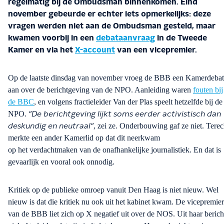
regelmatig bij de Ombudsman binnenkomen.
Eind
november
gebeurde er echter iets opmerkelijks: deze
vragen werden niet aan de Ombudsman gesteld, maar
kwamen voorbij in een
debataanvraag
in de Tweede
Kamer en via het
X-account
van een vicepremier.
Op de laatste dinsdag van november
vroeg de BBB een Kamerdebat
aan over de berichtgeving van de NPO. Aanleiding waren
fouten bij
de BBC
, en volgens fractieleider Van der Plas speelt hetzelfde bij de
NPO.
"De berichtgeving lijkt soms eerder activistisch dan
, zei ze.
Onderbouwing
gaf ze niet. Terec
deskundig en neutraal"
merkte een ander Kamerlid op dat dit neerkwam
op
het
verdachtmaken
van de onafhankelijke journalistiek.
En dat is
gevaarlijk en vooral ook onnodig.
Kritiek op de publieke omroep
vanuit
Den Haag is niet nieuw. Wel
nieuw is dat die kritiek nu ook uit het kabinet kwam. De vicepremie
van de BBB
liet
zich op X negatief
uit
over de NOS. Uit haar berich