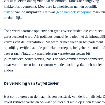
viel af te leiden dat zij vindt dat de omroep Hamas-berichtgeving
klakkeloos overneemt. Meerdere kabinetsleden namen openlijk
afstand
van
de
uitspraken. Het was
geen kabinetsstandpunt
, maakten
ze duidelijk.
Toch werd daarmee opnieuw een grens overschreden die voorheen
gerespecteerd werd: Als politicus bemoei je je niet met de inhoudelij
keuzes van de journalistiek. Nu werd er niet alleen in het parlement
openlijk getwijfeld aan de publieke omroepen, het gebeurde ook in 
Tréveszaal. Natuurlijk mag iedereen vraagtekens zetten bij
journalistieke berichtgeving, zoals de vice-premier terecht opmerkte,
maar voor mensen in het centrum van de macht ligt dat toch net iets
anders.
De verleiding van twijfel zaaien
Het controleren van de macht is een basistaak van de journalistiek. 
levert kritische verhalen op waar politici niet altijd op zitten te wacht