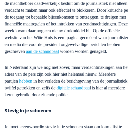
de machthebber daadwerkelijk besluit om de journalistiek niet alleen
verdacht te maken maar ook effectief te blokkeren. Door kritische pe
de toegang tot bepaalde bi
jeenkomsten te ontzeggen, te dreigen met
financiële maatregelen of het intrekken van zendmachtigingen.
Deze
week kwam daar nog een nieuw drukmiddel bij. Op de officiële
website van het Witte Huis is een
pagina
gecreëerd
waar journaliste
en media die voor de president ongewelvallige
berichten hebben
geschreven
aan de schandpaal
worden
worden genageld.
In Nederland zijn we nog niet zover, maar verdachtmakingen aan he
adres van de pers zijn ook hier niet helemaal nieuw. Meerdere
partijen
hebben
in het verleden de
berichtgeving van de journalistiek
twijfel getrokken
en zelfs de
digitale schandpaa
l is hier al meerdere
keren gebruikt door zittende politici.
Stevig in je schoenen
Je moet tegenwoordig stevig in je schoenen staan om journalist te