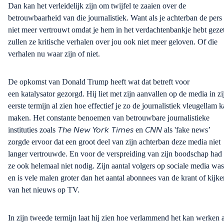
Dan kan het verleidelijk zijn om twijfel te zaaien over de
betrouwbaarheid van die journalistiek. Want als je achterban de pers
niet meer vertrouwt omdat je he
m
in het
verdachtenbankje
hebt gezet
zullen ze kritische verhalen over jou ook niet meer geloven. Of
die
verhalen
nu waar zijn of niet.
De opkomst van Donald
Trump
heeft wat dat betreft voor
een
katalysator
gezorgd. Hij liet met zijn aanvallen op de media in zi
eerste termijn al zien hoe effectief je zo de journalistiek vleugellam k
maken
. Het constante benoemen van betrouwbare journalistieke
instituties zoals
en
als 'fake
news
’
The New York Times
CNN
zorgde
ervoor dat een groot deel van zijn achterban deze media niet
langer vertrouwde. En voor de verspreiding van zijn boodschap had 
ze ook helemaal niet nodig.
Zijn aantal volgers op sociale media was
en is vele malen groter dan het aantal abonnees
van de krant of kijke
van het nieuws op TV.
In zijn tweede termijn laat hij zien hoe verlammend het kan werken a